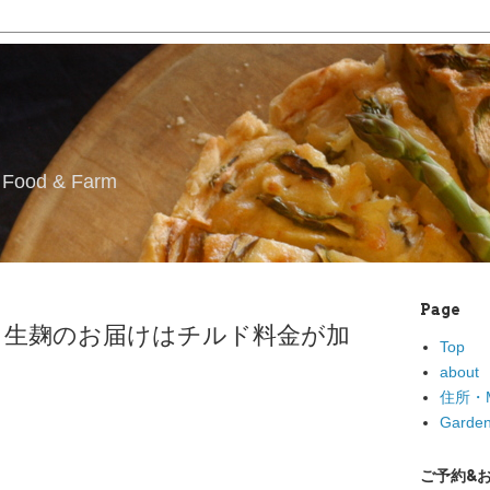
l Food & Farm
Page
ら生麹のお届けはチルド料金が加
Top
。
about
住所・M
Garden
ご予約&