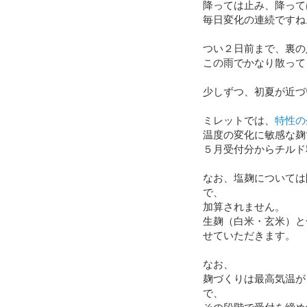
降っては止み、降って
毎日変化の連続ですね
つい２日前まで、裏の
この雨でかなり散って
少しずつ、初夏が近づ
ミレットでは、
特性の
温度の変化に敏感な麹
５月受付分からチルド
なお、塩麹については
で、
加算されません。
生麹（白米・玄米）と
せていただきます。
なお、
麹づくりは最高気温が
で、