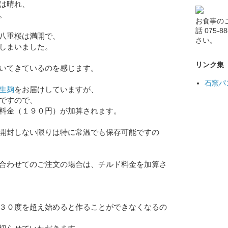
は晴れ、
。
お食事の
話 075-
八重桜は満開で、
さい。
しまいました。
リンク集
いてきているのを感じます。
石窯パ
生麹
をお届けしていますが、
ですので、
料金（１９０円）が加算されます。
開封しない限りは特に常温でも保存可能ですの
合わせてのご注文の場合は、チルド料金を加算さ
３０度を超え始めると作ることができなくなるの