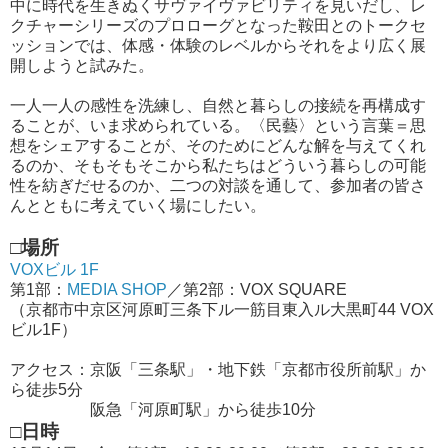
中に時代を生きぬくサヴァイヴァビリティを見いだし、レ
クチャーシリーズのプロローグとなった鞍田とのトークセ
ッションでは、体感・体験のレベルからそれをより広く展
開しようと試みた。
一人一人の感性を洗練し、自然と暮らしの接続を再構成す
ることが、いま求められている。〈民藝〉という言葉＝思
想をシェアすることが、そのためにどんな解を与えてくれ
るのか、そもそもそこから私たちはどういう暮らしの可能
性を紡ぎだせるのか、二つの対談を通して、参加者の皆さ
んとともに考えていく場にしたい。
□場所
VOXビル 1F
第1部：
MEDIA SHOP
／第2部：VOX SQUARE
（京都市中京区河原町三条下ル一筋目東入ル大黒町44 VOX
ビル1F）
アクセス：京阪「三条駅」・地下鉄「京都市役所前駅」か
ら徒歩5分
阪急「河原町駅」から徒歩10分
□日時