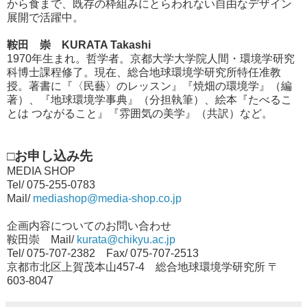
から食まで、既存の枠組みにとらわれない自由なデザイン
展開で活躍中。
鞍田 崇 KURATA Takashi
1970年生まれ。哲学者。京都大学大学院人間・環境学研究
科博士課程修了。現在、総合地球環境学研究所特任准教
授。著書に『〈民藝〉のレッスン』『焼畑の環境学』（編
著）、『地球環境学事典』（分担執筆）、絵本『たべるこ
とは つながること』『雰囲気の美学』（共訳）など。
□お申し込み先
MEDIA SHOP
Tel/ 075-255-0783
Mail/
mediashop@media-shop.co.jp
企画内容についてのお問い合わせ
鞍田崇 Mail/
kurata@chikyu.ac.jp
Tel/ 075-707-2382 Fax/ 075-707-2513
京都市北区上賀茂本山457-4 総合地球環境学研究所 〒
603-8047