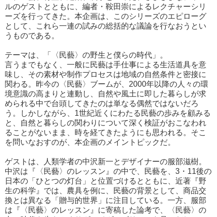
ルのゲストとともに、編者・鞍田崇によるレクチャーシリ
ーズを行ってきた。本企画は、このシリーズのエピローグ
として、これら一連の試みの総括的な議論を行なおうとい
うものである。
テーマは、「〈民藝〉の野生と僕らの時代」。
言うまでもなく、一般に民藝は手仕事による生活道具を意
味し、その素材や制作プロセスは地域の自然条件と密接に
関わる。昨今の〈民藝〉ブームが、2000年以降の人々の環
境意識の高まりと連動し、自然や風土に即した暮らしが求
められる中で台頭してきたのは単なる偶然ではないだろ
う。しかしながら、1世紀近くにわたる民藝の歩みを顧みる
と、自然と暮らしの関わりについて深く検証がおこなわれ
ることがないまま、時を経てきたようにも思われる。そこ
を問いなおすのが、本企画のメイントピックだ。
ゲストは、人類学者の中沢新一とデザイナーの服部滋樹。
中沢は『〈民藝〉のレッスン』の中で、民藝を、3・11後の
日本の「ひとつの灯台」と位置づけるとともに、近著『野
生の科学』では、農具を例に、民藝の背景として、商品交
換とは異なる「贈与的世界」に注目している。一方、服部
は『〈民藝〉のレッスン』に寄稿した論考で、〈民藝〉の