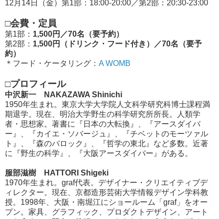
12月14日（金）第1部：18:00-20:00／第2部：20:30-23:00
□会費・定員
第1部：
1,500円／70名（要予約）
第2部：
1,500円（ドリンク・フード付き）／70名（要予
約）
＊フード・ケータリング：
A WOMB
□プロフィール
中沢新一 NAKAZAWA Shinichi
1950年生まれ。東京大学大学院人文科学研究科博士課程満
期退学。現在、明治大学野生の科学研究所所長。人類学
者・思想家。著書に『日本の大転換』、『アースダイバ
ー』、『カイエ・ソバージュ』、『チベットのモーツァル
ト』、『森のバロック』、『哲学の東北』など多数。近著
に『野生の科学』、『大阪アースダイバー』がある。
服部滋樹 HATTORI Shigeki
1970年生まれ。graf代表。デザイナー・クリエイティブデ
ィレクター。現在、京都造形芸術大学情報デザイン学科教
授。1998年、大阪・南堀江にショールーム「graf」をオー
プン。家具、グラフィック、プロダクトデザイン、アート