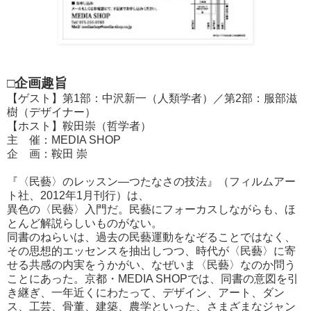
□企画趣旨
【ゲスト】第1部：中沢新一（人類学者）／第2部：服部滋
樹（デザイナー）
【ホスト】鞍田崇（哲学者）
主 催：MEDIA SHOP
企 画：鞍田 崇
『〈民藝〉のレッスン―つたなさの技法』（フィルムアー
ト社、2012年1月刊行）は、
異色の〈民藝〉入門だ。民藝にフォーカスしながらも、ほ
とんど解説らしいものがない。
同書のねらいは、過去の民藝運動をなぞることではなく、
その思想的エッセンスを抽出しつつ、時代が〈民藝〉に寄
せる共感の内実をうかがい、なぜいま〈民藝〉なのか問う
ことにあった。京都・MEDIA SHOPでは、同書の意図を引
き継ぎ、一年近くにわたって、デザイン、アート、ダン
ス、工芸、骨董、建築、農学といった、さまざまなジャン