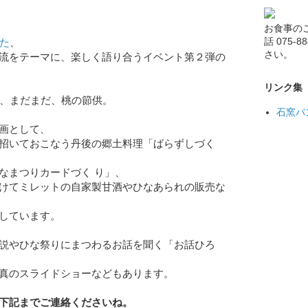
お食事の
話 075-
れた
、
さい。
流をテーマに、楽しく語り合うイベント第２弾の
リンク集
が、まだまだ、桃の節供。
石窯パ
画として、
招いておこなう丹後の郷土料理「ばらずしづく
なまつりカードづく り」、
けてミレットの自家製甘酒やひなあられの販売な
しています。
説やひな祭りにまつわるお話を聞く「お話ひろ
真のスライドショーなどもあります。
下記までご連絡くださいね。