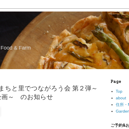
l Food & Farm
Page
）まちと里でつながろう会 第２弾～
Top
企画～ のお知らせ
about
住所・M
Garden
ご予約&