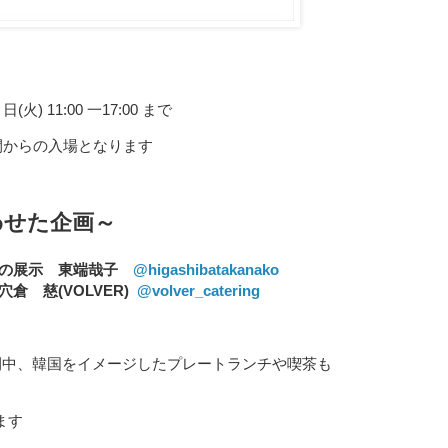
 日(火) 11:00 一17:00 まで
の時間からの入場となります
わせた企画～
画の展示 東端哉子
@higashibatakanako
倉 慈(VOLVER)
@volver_catering
り期間中、韓国をイメージしたプレートランチや喫茶も
ます