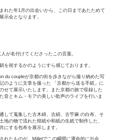
まれた年1月の出会いから、この日まであたためて
展示会となります。
二人が名付けてくださったこの言葉。
鎖を祝するかのようにすら感じております。
on du coupleが京都の街を歩きながら撮り納めた写
記のように文章を撮った 「京都から送る手紙」に
のせて展示いたします。また京都の旅で収録した
た音とキム・モアの美しい歌声のライブを行いま
通して蒐集した古木綿、古絹、古苧麻 の白布、そ
土地の物で流れた韓紙や和紙の生紙で制作した、
共にする包布を展示します。
れたものが、Milletでこの瞬間に運命的に出会