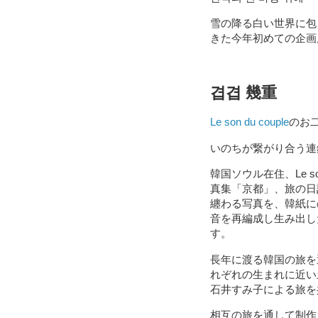
雪の降る白い世界に包
きた今年初めての企画
겹겹 幾重
Le son du couple
のお
いのちが繋がり合う連
韓国ソウル在住、Le s
真集「京都」、旅の日
纏わる写真を、韓紙に
音を再編成し生み出し
す。
長年に渡る韓国の旅を
れぞれの生まれに近い
石井すみ子による旅を
相互の旅を通して制作さ