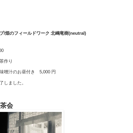
/畑のフィールドワーク 北嶋竜樹(neutral)
00
茶作り
噌汁のお昼付き 5,000 円
了しました。
韓茶会