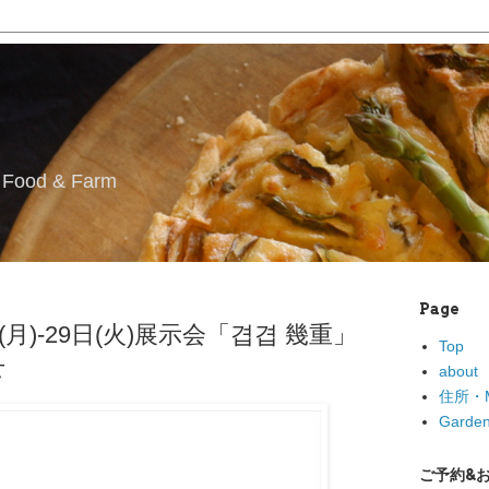
l Food & Farm
Page
日(月)-29日(火)展示会「겹겹 幾重」
Top
せ
about
住所・M
Garden
ご予約&