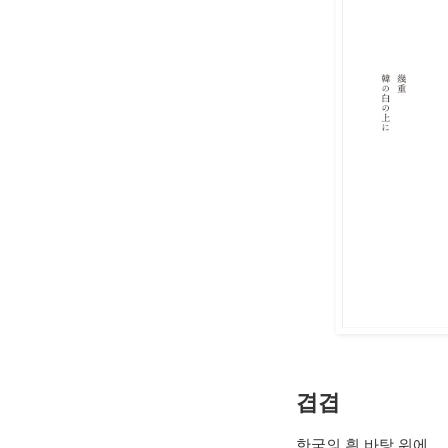
겹겹
한국의 흰 바탕 위에