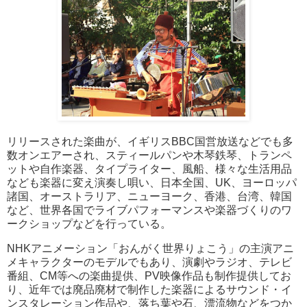
リリースされた楽曲が、イギリスBBC国営放送などでも多
数オンエアーされ、スティールパンや木琴鉄琴、トランペ
ットや自作楽器、タイプライター、風船、様々な生活用品
なども楽器に変え演奏し唄い、日本全国、UK、ヨーロッパ
諸国、オーストラリア、ニューヨーク、香港、台湾、韓国
など、世界各国でライブパフォーマンスや楽器づくりのワ
ークショップなどを行っている。
NHKアニメーション「おんがく世界りょこう」の主演アニ
メキャラクターのモデルでもあり、演劇やラジオ、テレビ
番組、CM等への楽曲提供、PV映像作品も制作提供してお
り、近年では廃品廃材で制作した楽器によるサウンド・イ
ンスタレーション作品や、落ち葉や石、漂流物などをつか