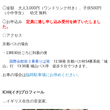
◯金額 大人3,000円（ワンドリンク付き）、子供500円
（小中学生） 幼児 無料
◯お申込み
定員に達し申し込み受付を終了いたしまし
た。
〇アクセス
京都バスの場合
・
13時30分ごろに
到着の便
国際会館前３番乗りば発
12:58発 京都バス特54番系統「城
山」行 13:30着 城山バス停 徒歩５分でつきます。
お車の場合は
臨時駐車場にお停めください。
ICHI(イチ)プロフィール
…イギリス在住の音楽家。