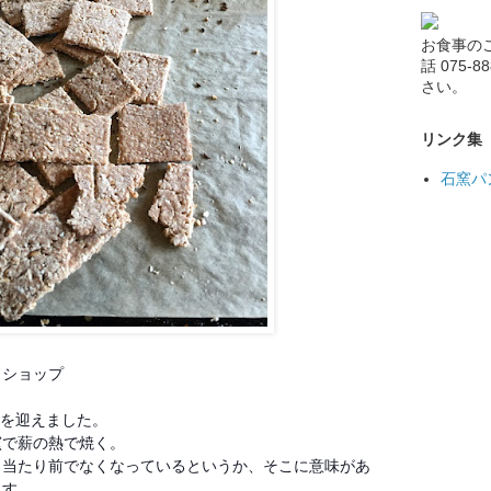
お食事の
話 075-
さい。
リンク集
石窯パ
クショップ
目を迎えました。
窯で薪の熱で焼く。
、当たり前でなくなっているというか、そこに意味があ
ます。