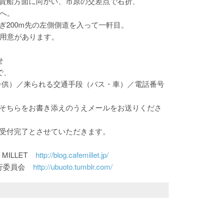
貴船方面に向かい、市原の交差点で右折、
面へ。
ぎ200m先の左側側道を入って一軒目。
ご用意があります。
せ
で、
子供）／来られる交通手段（バス・車）／電話番号
そちらをお書き添えのうえメールをお送りくださ
受付完了とさせていただきます。
 MILLET
http://blog.cafemillet.jp/
実行委員会
http://ubuoto.tumblr.com/