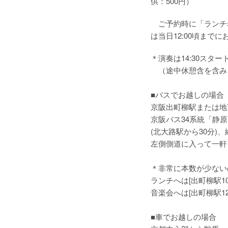
供：500円）
ご予約時に「ランチ
は当日12:00頃まで
＊演奏は14:30スタ
（途中休憩含を含み
■バスでお越しの場合
京阪出町柳駅または地
京阪バス34系統「静原
(北大路駅から30分)
左側側道に入って一軒
＊非常に本数が少ない
ランチへは[出町柳駅10:
音楽会へは[出町柳駅1
■車でお越しの場合