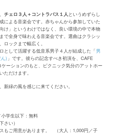
、
チェロ３人＋コントラバス１人
というめずらし
成による音楽会です。赤ちゃんから参加していた
向け」というわけではなく、良い環境の中で本物
まで全身で味わえる音楽会です。選曲はクラシッ
、ロックまで幅広く。
ロとして活躍する低音系男子４人が結成した「
男
ん)
」です。彼らの記念すべき初演を、CAFE
しいロケーションのもと、ピクニック気分のアットホー
いただけます。
、新緑の風を感じに来てください。
円／小学生以下：無料
下さい）
スもご用意があります。
（大人：1,000円／子