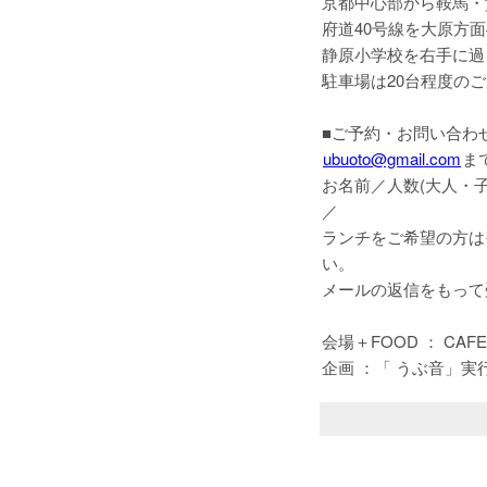
京都中心部から鞍馬・
府道40号線を大原方
静原小学校を右手に過
駐車場は20台程度の
■ご予約・お問い合わ
ubuoto@gmail.com
ま
お名前／人数(大人・
／
ランチをご希望の方は
い。
メールの返信をもって
会場＋FOOD ： CAFE
企画 ：「 うぶ音」