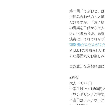
第一回「うぶおと」は
い組み合わせの４人編
だけますが、「お子様
の音楽を子供から大人
クから映画音楽、民謡
演奏は、それぞれがプ
弾楽団(だんだんがくだ
MILLETの素晴ら
ムな雰囲気でお楽しみ
自然豊かな京都静原に
■料金
大人：3,000円
中学生以上：1,500
（ワンドリンクご注文
＊当日はランチボック