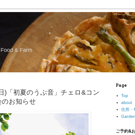
l Food & Farm
Page
日(日)「初夏のうぶ音」チェロ&コン
Top
会のお知らせ
about
住所・M
Garden
ご予約&