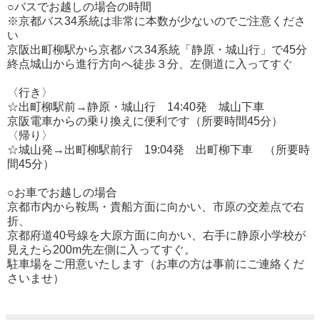
○バスでお越しの場合の時間
※京都バス34系統は非常に本数が少ないのでご注意くださ
い
京阪出町柳駅から京都バス34系統「静原・城山行」で45分
終点城山から進行方向へ徒歩３分、左側道に入ってすぐ
〈行き〉
☆出町柳駅前→静原・城山行 14:40発 城山下車
京阪電車からの乗り換えに便利です（所要時間45分）
〈帰り〉
☆城山発→出町柳駅前行 19:04発 出町柳下車 （所要時
間45分）
○お車でお越しの場合
京都市内から鞍馬・貴船方面に向かい、市原の交差点で右
折、
京都府道40号線を大原方面に向かい、右手に静原小学校が
見えたら200m先左側に入ってすぐ。
駐車場をご用意いたします（お車の方は事前にご連絡くだ
さいませ）