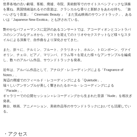
世界各地の古い劇場、客船、廃墟、寺院、美術館等でのサイトスペシフィックな演奏
を重ね、異国情緒溢れるその音楽は、クラシカルな香りと新鮮さをあわせ持ち、「旅
へいざなう音楽」「 Cinematic Beauty 」「まだ見ぬ映画のサウンドトラック」、ある
いは「Japanese New Exotica」とも評されている。
艶やかなパフォーマンスに定評のあるコンサートでは、アコーディオンとコントラバ
スのシンプルなデュオから、ゲストを迎えてのトリオやセクステットなど様々なスタ
イルによる演奏で、自作曲をより深化させてきた。
また、折々に、テルミン、フルート、クラリネット、ホルン、トロンボーン、ヴァイ
オリン、チェロ、ピアノ、マリンバ、ドラム等々を迎えた様々なアンサンブルを編成
し、数々のアルバム作品、サウンドトラックを発表。
近年は、アルバム作品として、アナログ・レコーディングによる「Fragrance of
Notes」、
海辺の廃墟でのフィールド・レコーディングによる「Quietude」、
瑞々しいアンサンブルが美しく響きわたるホール・レコーディングによる
「Parade」、
ギャラリーでの公開セッション＋レコーディングから生まれた音源「Nude」を相次ぎ
発表。
舞台、映画、アニメーション、美術作品等のサウンドトラックにおいても活躍してい
る。
・アクセス