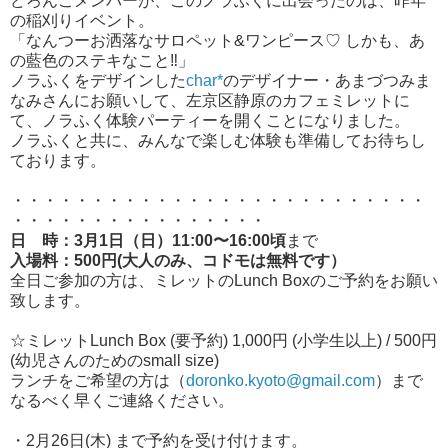
どろんこメンバーが、このノラふくに出会ったのは、昨年
の稲刈りイベント。
「なんつーお洒落なサロペット&ワンピース♡ しかも、あ
の藍色のステキなこと‼︎」
ノラふくをデザインした
char*
のデザイナー・あまづつみま
なみさんにお願いして、左京区静原のカフェミレットに
て、ノラふく体験パーティーを開くことになりました。
ノラふくと共に、みんなで楽しむ体験も準備してお待ちし
ております。
・・・・・・・・・・・・・・・・・・・・・・・・・・
・・・・・・・・・・・・・・・・
日 時：3月1日（日）11:00〜16:00頃
まで
入場料：500円(大人のみ、コドモは無料です）
全日ご参加の方は、ミレットのLunch Boxのご予約をお願い
致します。
☆ミレットLunch Box (要予約) 1,000円 (小学生以上) / 500円
(幼児さんのためのsmall size)
ランチをご希望の方は（
doronko.kyoto@gmail.com
）まで
なるべく早くご連絡ください。
・2月26日(木) まで予約を受け付けます。