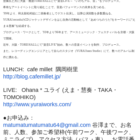
慧奏氏と共に大阪・難波TORII HALLにて“楽音LIVE～『いのちアル、音』”をプロデュース。
希有なアートイベントに取り組むことで、音楽パフォーマンスの未来を見つめる。
'99年より、和太鼓松村組に二胡奏者としてゲスト出演し、以降公演回数を多数重ねる。
YURAI recordsのCDジャケットデザインをはじ自身の活動軸として『あめつちのうた?をキーワードに“え
ま＆慧奏”を結成する。
プロデュース・ワークとして、'93年より'96年まで、アースミュージック・フェスティバルを京都・大阪
で開催。
近年、大阪・TORII HALLにて“楽音LIVE”始め、数々の音楽イベントを制作、プロデュース。
また、レコーディングエンジニアとして自らのスタジオ（YURAI haus Studio）にて、数々のアルバム制
作に携わる。
LUNCH: cafe millet 隅岡樹里
http://blog.cafemillet.jp/
LIVE: Ohana * ユライ (えま・慧奏・TAKA・
TOMOHIKO)
http://www.yuraiworks.com/
●お申込み：
matumatumatumatu64@gmail.com
谷澤まで、お名
前、人数、参加ご希望枠(午前ワーク、
午後ワーク、
ミニライブ)、アクセス方法（バス・車）、
お電話番