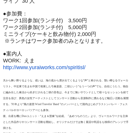
ライブ 30 人
●参加費：
ワーク1回参加(ランチ付) 3,500円
ワーク2回参加(ランチ付) 5,000円
ミニライブ(ケーキと飲み物付) 2,000円
※ランチはワーク参加者のみとなります。
●案内人
WORK: えま
http://www.yuraiworks.com/
spiritisl/
天から舞い降りるような、或いは、海の底から湧き出てくるような“声”と称される、類い稀なるヴォーカ
リスト。
中近東で生まれ中国で発展した弓奏楽器、二胡という“もう一つの声”でも、自在にうたう。
独自
に編み出した奏法から紡ぎだされる二胡の音色は、今までに無いサウンドとして様々なセッションを経て
注目を浴び、異色の女性アーティストとしてコンサート活動から音源制作に携わるなど幅広い活動を展開
する。
'91年より“風の楽団 Wind Travelin' Band ”のメンバーとして国内はじめグラストンバレー・フェス
ティバルやヨーロッパツアーにも参加。
後、出産を機にDuoユニット・“えま＆慧奏”を結成。『あめつちのうた』より、ヴォーカルワークを主体
とした作品作りやコンサート活動を開始し、オリジナルだけでは無く童謡や民謡をも独得のアレンジで手
掛ける。