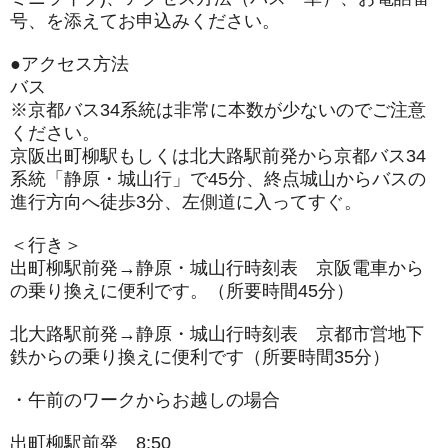
号、を添えてお申込みください。
●アクセス方法
バス
※京都バス34系統は非常に本数が少ないのでご注意
ください。
京阪出町柳駅もしくは北大路駅前発から京都バス34
系統「静原・
城山行」で45分、終点城山からバスの
進行方向へ徒歩3分、
左側道に入ってすぐ。
＜行き＞
出町柳駅前発→静原・城山行時刻表 京阪電車から
の乗り換えに便利です。（所要時間45分）
北大路駅前発→静原・城山行時刻表 京都市営地下
鉄からの乗り換えに便利です（所要時間35分）
・午前のワークからお越しの場合
出町柳駅前発 8:50