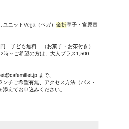
ズ
ユニットVega（ベガ）
金
折
享子・宮原貴
00円 子ども無料 （お菓子・お茶付き）
時～ご希望の方は、大人プラス1,500
。
cafemillet.jp まで、
ンチご希望有無、アクセス方法（バス・
を添えてお申込みください。