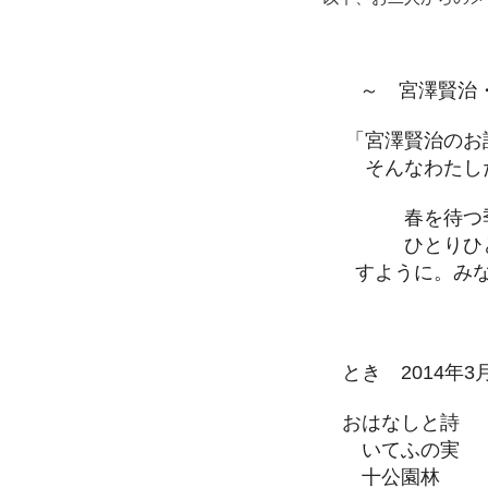
～ 宮澤賢治・詩
「宮澤賢治のお
そんなわたし
春を待つ
ひとりひ
すように。み
～ おはな
とき 2014年3
おはなしと詩
いてふの実
十公園林