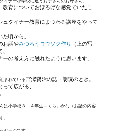
タイナー小学校に通うお子さんのお母さん。
、教育についておぼろげな感覚でいたこ
シュタイナー教育にまつわる講座をやって
いた頃から。
のお話や
みつろうロウソク作り
（上の写
て、
ナーの考え方に触れたように思います。
宮澤賢治の誌・朗読のとき。
組まれている
なって広がる、
。
んは小学校３，４年生～くらいかな（お話の内容
す。
ッセージです。