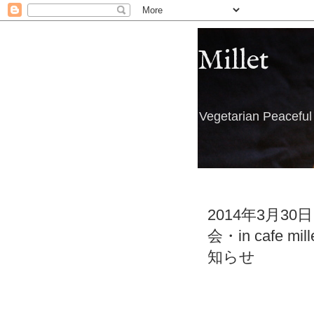
Millet
Vegetarian Peacefu
2014年3月
会・in cafe
知らせ