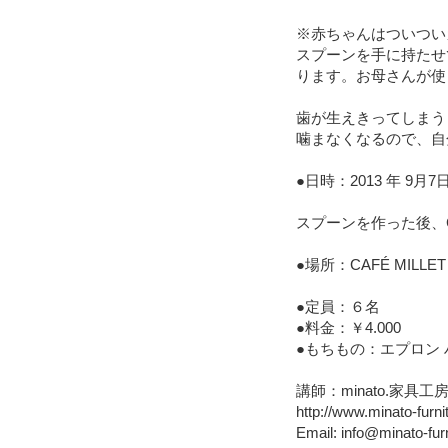
※赤ちゃんはついつい
スプーンを手に持たせ
ります。お母さんが使
歯が生えきってしまう
噛まなくなるので、自
●日時：2013 年 9月7
スプーンを作った後、CA
●場所：CAFÉ MILLET
●定員：６名
●料金：￥4.000
●もちもの：エプロン
講師：minato.家具工
http://www.minato-furni
Email: info@minato-fur