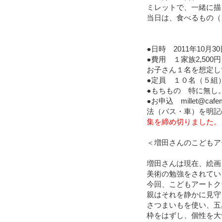
ミレットで、一緒に描
当日は、食べるもの（
●日時 2011年10月
●費用 １家族2,50
お子さん１名を想定し
●定員 １０名（５組
●もちもの 特に無し
●お申込 millet@c
法（バス・車）を明記
集を締め切りました。
＜増田さんのこどもア
増田さんは現在、絵画
美術の勉強をされてい
今回、こどもアートク
親はそれを静かに見守
さつまいもを使い、五
枠をはずし、個性を大