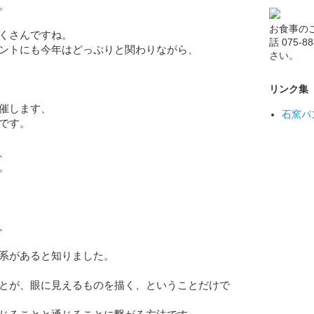
。
お食事の
くさんですね。
話 075-
ントにも今年はどっぷりと関わりながら、
さい。
リンク集
催します、
石窯パ
です。
、
。
、
系があると知りました。
とが、眼に見えるものを描く、ということだけで