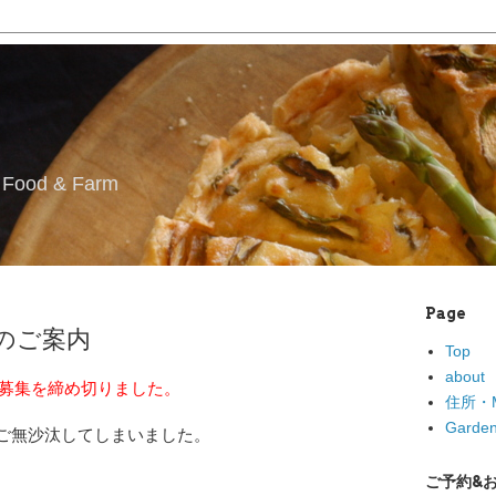
l Food & Farm
Page
ass のご案内
Top
about
募集を締め切りました。
住所・M
Garden
がご無沙汰してしまいました。
ご予約&