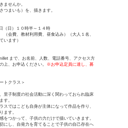
きませんか。
さつまいも）を、描きます。
30日（日）１０時半～１４時
0円 （会費、教材利用費、昼食込み）（大人１名、
ています）
）
。
afemillet まで、お名前、人数、電話番号、アクセス方
の上、お申込ください。
※お申込定員に達し、募
ートクラス＞
、里子制度の社会活動に深く関わっておられ臨床
ます。
ラスではこども自身が主体になって作品を作り、
ります。
感をつかって、子供の力だけで描いていきます。
切にし、自発力を育てることで子供の自己存在へ