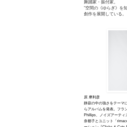
舞踊家・振付家。
"空間の《ゆらぎ》を
創作を展開している。
原 摩利彦
静寂の中の強さをテーマ
らアルバムを発表。フランスの朗
Phillips、
ノイズアーティ
奈都子とユニット「rimac
ーション『Clicks & Cut