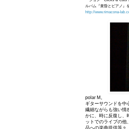
ルバム『
黄昏とピアノ』
http://www.rimacona-lab.
polar M。
ギターサウンドを中
繊細ながらも強い情
かに、時に反復し、
ットでのライブの他
品への楽曲提供等々