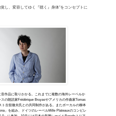
知覚し、変容してゆく『聴く』身体"
をコンセプトに
に音作品に取りかかる。
これまでに複数の海外レーベルか
読家Frédérique Bruyasやアメリカの作曲家Tomas
スト古舘徹夫氏との共同制作がある。またボーカルの柳本
ona」
を組み、ドイツのレーベルMille Plateauxのコンピレ
s 5.0』に参加。
10月には日本の新興レーベルParadeよりア