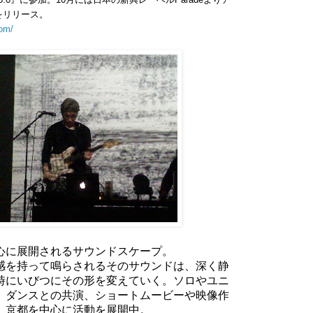
をリリース。
com/
心に展開されるサウンドスケープ。
感を持って鳴らされるそのサウンドは、
深く静
時にいびつにその形を変えていく。ソロやユニ
、ダンスとの共演、
ショートムービーや映像作
、
京都を中心に活動を展開中。