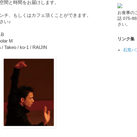
空間と時間をお届けします。
お食事の
ンチ、もしくはカフェ頂くことができます。
話 075-
さい♪
さい。
.B
リンク集
polar M
/ Takeo / ko-1 / RAIJIN
石窯パ