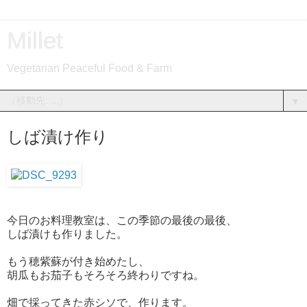
Millet
Vegetarian Peaceful Food & Farm
▼
しば漬け作り
今日のお料理教室は、この季節の最後の最後、
しば漬けも作りました。
もう穂紫蘇が付き始めたし、
胡瓜もお茄子もそろそろ終わりですね。
畑で採ってきた赤シソで、作ります。