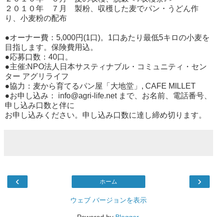
２０１０年 ７月 製粉、収穫した麦でパン・うどん作
り、小麦粉の配布
●オーナー費：5,000円(1口)。1口あたり最低5キロの小麦を
目指します。保険費用込。
●応募口数：40口。
●主催:NPO法人日本サスティナブル・コミュニティ・セン
ター アグリライフ
●協力：麦から育てるパン屋「大地堂」, CAFE MILLET
●お申し込み： info@agri-life.net まで、お名前、電話番号、
申し込み口数と伴に
お申し込みください。申し込み口数に達し締め切ります。
‹
›
ホーム
ウェブ バージョンを表示
Powered by
Blogger
.