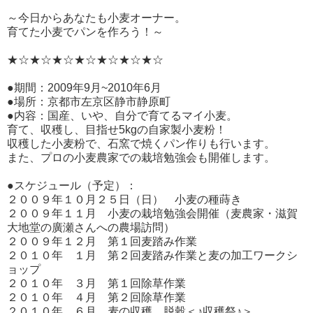
～今日からあなたも小麦オーナー。
育てた小麦でパンを作ろう！～
★☆★☆★☆★☆★☆★☆★☆
●期間：2009年9月~2010年6月
●場所：京都市左京区静市静原町
●内容：国産、いや、自分で育てるマイ小麦。
育て、収穫し、目指せ5kgの自家製小麦粉！
収穫した小麦粉で、石窯で焼くパン作りも行います。
また、プロの小麦農家での栽培勉強会も開催します。
●スケジュール（予定）：
２００９年１０月２５日（日） 小麦の種蒔き
２００９年１１月 小麦の栽培勉強会開催（麦農家・滋賀
大地堂の廣瀬さんへの農場訪問）
２００９年１２月 第１回麦踏み作業
２０１０年 １月 第２回麦踏み作業と麦の加工ワークシ
ョップ
２０１０年 ３月 第１回除草作業
２０１０年 ４月 第２回除草作業
２０１０年 ６月 麦の収穫、脱穀＜♪収穫祭♪＞