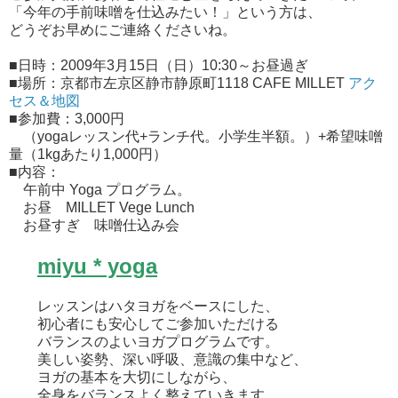
「今年の手前味噌を仕込みたい！」という方は、
どうぞお早めにご連絡くださいね。
■日時：2009年3月15日（日）10:30～お昼過ぎ
■場所：京都市左京区静市静原町1118 CAFE MILLET
アク
セス＆地図
■参加費：3,000円
（yogaレッスン代+ランチ代。小学生半額。）+希望味噌
量（1kgあたり1,000円）
■内容：
午前中 Yoga プログラム。
お昼 MILLET Vege Lunch
お昼すぎ 味噌仕込み会
miyu * yoga
レッスンはハタヨガをベースにした、
初心者にも安心してご参加いただける
バランスのよいヨガプログラムです。
美しい姿勢、深い呼吸、意識の集中など、
ヨガの基本を大切にしながら、
全身をバランスよく整えていきます。