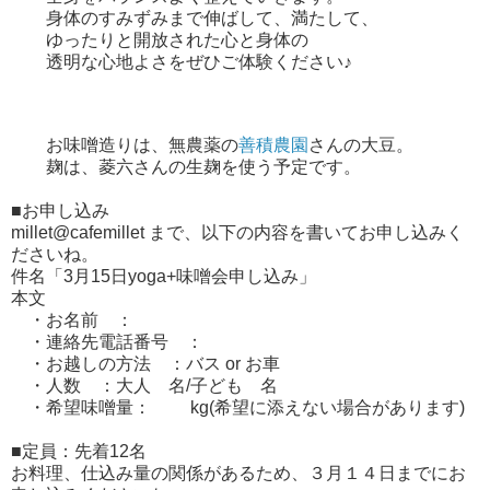
身体のすみずみまで伸ばして、満たして、
ゆったりと開放された心と身体の
透明な心地よさをぜひご体験ください♪
お味噌造りは、無農薬の
善積農園
さんの大豆。
麹は、菱六さんの生麹を使う予定です。
■お申し込み
millet@cafemillet まで、以下の内容を書いてお申し込みく
ださいね。
件名「3月15日yoga+味噌会申し込み」
本文
・お名前 ：
・連絡先電話番号 ：
・お越しの方法 ：バス or お車
・人数 ：大人 名/子ども 名
・希望味噌量： kg(希望に添えない場合があります)
■定員：先着12名
お料理、仕込み量の関係があるため、３月１４日までにお