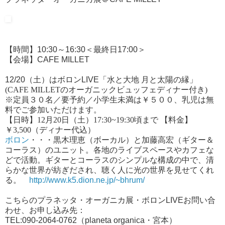
【
時間】10:30～16:30＜最終日17:00＞
【会場】
CAFE MILLET
12/20（土）
は
ボロンLIVE
「
水と大地 月と太陽の縁」
(CAFE MILLETのオーガニックビュッフェディナー付き)
※定員３０名／要予約
／
小学生未満は￥５００、乳児は無
料でご参加いただけます。
【日時】
12月20日（土）17:30~19:30頃まで 【料金】
￥3,500（ディナー代込）
ボロン
・・・黒木理恵（ボーカル）と加藤高宏（ギター＆
コーラス）のユニット。各地のライブスペースやカフェな
どで活動。ギターとコーラスのシンプルな構成の中で、清
らかな世界が紡ぎだされ、聴く人に光の世界を見せてくれ
る。
http://www.k5.dion.ne.jp/~bhrum/
こちらの
プラネッタ・オーガニカ展・ボロンLIVEお問い合
わせ、お申し込み先：
TEL:090-2064-0762（planeta organica・宮本）