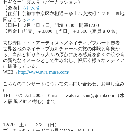
セギター）渡辺亮（パーカッション）
【会場】
ちおん舎
【住所】京都市中京区衣棚通三条上ル突抜町１２６ ※地
図はこちら
＞＞
【日時】
12月14日（日）開場16:30 開演17:00
【料金】[前売］￥3,000 ［当日］￥3,500（定員８０名）
真砂秀朗・・・アーティスト／ネイティブフルート奏者
世界各地のネイティブカルチャーへの旅の体験と印象か
ら、自然と折り合う人々の原点にある感覚を多くの絵や音
の新たなイメージとして生み出し、幅広く様々なメディア
に提供している。
WEB→
http://www.awa-muse.com/
こちらのコンサートについてのお問い合わせ、お申し込み
は
TEL：075-721-2005 E-mail： wakasajushin@gmail.com （水
ノ森 風ノ結／樹心）まで
・・・・・・・・・・・・・・・
12/20（土）～12/21（日）
プラネッタ・オーガニカ展＠CAFE MILLET