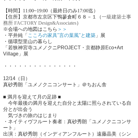
【時間】11:00~19:00（最終日のみ17:00迄）
【住所】京都市左京区下鴨蓼倉町６８－１（
一級建築士事
務所
FACTORY Design&Associates
）
※会場への地図はこちら
＞＞
・平井純「
こころの家具"言の葉風"と建築
」展
・循環型里山の暮らし
「若狭神宮寺ユメノクニPROJECT・京都静原Eco+Art
Village」展
・・・・・・・・・・・・・・・
12/14（日）
真砂秀朗「ユメノクニコンサート」＠ちおん舎
■ 満月を迎えて月の足跡 ■
今年最後の満月を迎えた自分と太陽に照らされている自
分とが出会う
気づきの旅のはじまり
・ネイティヴフルート奏者：真砂秀朗「ユメノクニコンサ
ート」
出演：真砂秀朗（インディアンフルート）遠藤晶美（シン