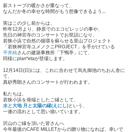
薪ストーブの暖かさが重なって、
なんだか冬の幸せな時間がもう想像できるよう...
実はこの少し前からは、
昨年12月より、静原でのエコビレッジの事や、
先日の神宮寺のコンサートでお世話になり、
若狭小浜で自然の循環を蘇らせる里山プロジェクト
「若狭神宮寺ユメノクニPROJECT」を手がけている
平井純
さんの建築事務所「下鴨亭」にて、
同様にplan*etaが登場します。
12月14日(日)には、これに合わせて烏丸御池のちおん舎に
て、
真砂秀朗さんのコンサートが行われます。
私たちは、
若狭小浜を発端としたご縁として、
水と大地 月と太陽の縁(えにし)
という、
一連の流れとして思い描いています。
沢山のご縁を頂いた皆さんへ
今年最後のCAFE MILLETからの贈り物になれば、幸いで