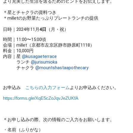
より充実した生活を送るためのヒントをお伝えします。
＊星とチャクラの資料つき
＊milletのお野菜たっぷりプレートランチの提供
日時｜2024年11月
4日
（月・祝）
時間｜11:00〜15:00頃
会場｜millet（京都市左京区静市静原町1118）
料金｜10,000円
内容｜星
@kusagaeterrace
ランチ
@jurisumioka
チャクラ
@mountshastaapothecary
お申込み
こちらの入力フォーム
よりお申込みください。
https://forms.gle/XqE5cZoJqvJeZUKfA
＊お申し込みの際、次の情報のご入力をお願いします。
・名前（ふりがな）