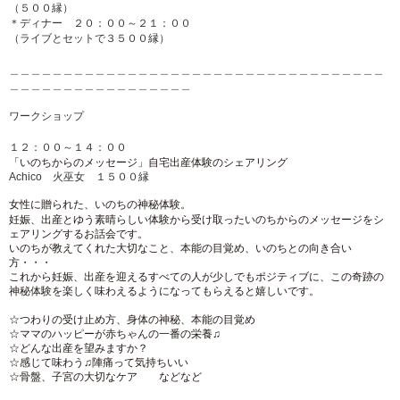
（５００縁）
＊ディナー ２０：００～２１：００
（ライブとセットで３５００縁）
＿＿＿＿＿＿＿＿＿＿＿＿＿＿＿＿＿＿＿＿＿＿＿＿＿＿＿＿＿＿
＿＿＿＿＿
＿＿＿＿＿＿＿＿＿＿＿＿＿＿＿＿＿
ワークショップ
１２：００～１４：００
「いのちからのメッセージ」自宅出産体験のシェアリング
Achico
火巫女 １５００縁
女性に贈られた、いのちの神秘体験。
妊娠、
出産とゆう素晴らしい体験から受け取ったいのちからのメッセージ
をシ
ェアリングするお話会です。
いのちが教えてくれた大切なこと、本能の目覚め、
いのちとの向き合い
方・・・
これから妊娠、出産を迎えるすべての人が少しでもポジティブに、
この奇跡の
神秘体験を楽しく味わえるようになってもらえると嬉し
いです。
☆つわりの受け止め方、身体の神秘、本能の目覚め
☆ママのハッピーが赤ちゃんの一番の栄養
♫
☆どんな出産を望みますか？
☆感じて味わう
♫
陣痛って気持ちいい
☆骨盤、子宮の大切なケア などなど