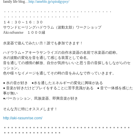
family life blog…
http://ameblo.jp/
spiralgypsy/
・・・・・・・・・・・・・・・・・・・・・・・・・・・・・・
・・・・・・・・・・・・・・・・・・・・・
１４：３０～１６：３０
サウンドヒーリングハドウラム（波動太鼓）ワークショップ
Aki-raSunrise １０００縁
水楽器で遊んでみたい方！誰でも参加できます！
ハドウラム＝
アキーラサンライズの自作水楽器の名前で水楽器の総称。
水の波動の変化を音を通して感じる装置として命名。
音を通しての感情の解放、
自分が気持ちいいと思う音の音探しをしながらのセ
ッション。
色や様々なイメージを通してその時の音をみんなで作っていきます
。
●
水の音が好き
●
水を通したエネルギーの変化に興味がある
●
音楽が好きだけどプレイをすることに苦手意識がある
●
音で一体感を感じた
事が無い
●
パーカッション、民族楽器、即興音楽が好き
そんな方に特にオススメします！
http://aki-rasunrise.com/
＊＊＊＊＊＊＊＊＊＊＊＊＊＊＊＊＊＊＊＊＊＊＊＊＊＊＊＊＊＊
＊＊＊＊＊
＊＊＊＊＊＊＊＊＊＊＊＊＊＊＊＊