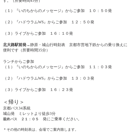
す。（所要時間
45
分）
（１）『いのちからのメッセージ』からご参加 １０：５０発
（２）『ハドウラムWS』からご参加 １２：５０発
（３）ライブからご参加 １６：１０発
北大路駅前発
→
静原・城山行時刻表 京都市営地下鉄からの乗り換えに
便利です（所要時間
35
分）
ランチからご参加
（１）『いのちからのメッセージ』からご参加 １１：０３発
（２）『ハドウラムWS』からご参加 １３：０３発
（３）ライブからご参加 １６：２３発
＜帰り＞
京都バス
34
系統
城山発 ミレットより徒歩
3
分
発にご乗車ください。
最終バス ２１：０５
＊その他の時刻表は、会場でご案内致します。