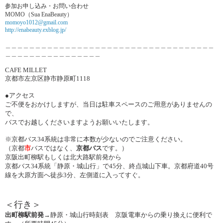
参加お申し込み・お問い合わせ
MOMO（Sua EnaBeauty）
momoyo1012@gmail.com
http://enabeauty.exblog.jp/
＿＿＿＿＿＿＿＿＿＿＿＿＿＿＿＿＿＿＿＿＿＿＿＿＿＿＿＿＿＿
＿＿＿＿＿
＿＿＿＿＿＿＿＿＿＿＿＿＿＿＿＿
CAFE MILLET
京都市左京区静市静原町
1118
●
アクセス
ご不便をおかけしますが、
当日は駐車スペースのご用意がありませんの
で、
バスでお越しくださいますようお願いいたします。
※
京都バス
34
系統は非常に本数が少ないのでご注意ください。
（京都
市
バスではなく、
京都バス
です。）
京阪出町柳駅もしくは北大路駅前発から
京都バス
34
系統「静原・城山行」で
45
分、終点城山下車。
京都府道
40
号
線を大原方面へ徒歩
3
分、左側道に入ってすぐ。
＜行き＞
出町柳駅前発
→
静原・城山行時刻表 京阪電車からの乗り換えに便利で