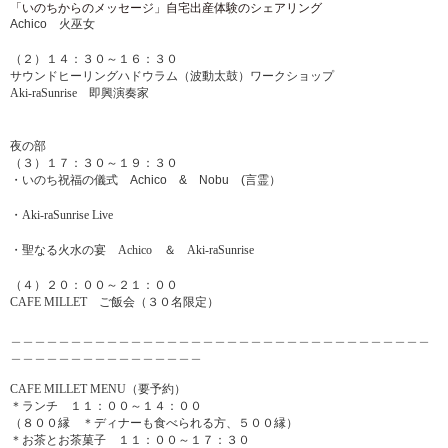
「いのちからのメッセージ」自宅出産体験のシェアリング
Achico
火巫女
（２）１４：３０～１６：３０
サウンドヒーリングハドウラム（波動太鼓）ワークショップ
Aki-raSunrise 即興演奏家
夜の部
（３）１７：３０～１９：３０
・いのち祝福の儀式
Achico
&
Nobu
(
言霊）
・Aki-raSunrise Live
・聖なる火水の宴 Achico ＆ Aki-raSunrise
（４）２０：００～２１：００
CAFE MILLET ご飯会（３０名限定）
＿＿＿＿＿＿＿＿＿＿＿＿＿＿＿＿＿＿＿＿＿＿＿＿＿＿＿＿＿＿
＿＿＿＿＿
＿＿＿＿＿＿＿＿＿＿＿＿＿＿＿＿
CAFE MILLET MENU（要予約）
＊ランチ １１：００～１４：００
（８００縁 ＊ディナーも食べられる方、５００縁）
＊お茶とお茶菓子 １１：００～１７：３０