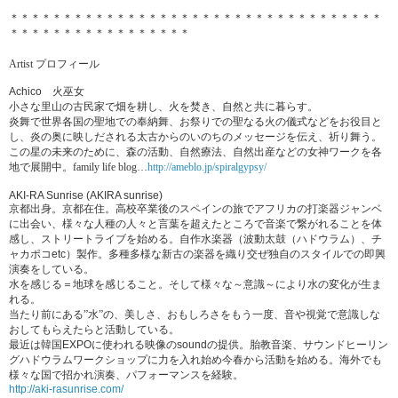
＊＊＊＊＊＊＊＊＊＊＊＊＊＊＊＊＊＊＊＊＊＊＊＊＊＊＊＊＊＊
＊＊＊＊＊
＊＊＊＊＊＊＊＊＊＊＊＊＊＊＊＊＊
Artist プロフィール
Achico
火巫女
小さな里山の古民家で畑を耕し、火を焚き、自然と共に暮らす。
炎舞で世界各国の聖地での奉納舞、
お祭りでの聖なる火の儀式などをお役目と
し、
炎の奥に映しだされる太古からのいのちのメッセージを伝え、
祈り舞う。
この星の未来のために、森の活動、自然療法、
自然出産などの女神ワークを各
地で展開中。family life blog…
http://ameblo.jp/
spiralgypsy/
AKI-RA Sunrise (AKIRA sunrise)
京都出身。京都在住。
高校卒業後のスペインの旅でアフリカの打楽器ジャンベ
に出会い、
様々な人種の人々と言葉を超えたところで音楽で繋がれることを体
感し、ストリートライブを始める。自作水楽器（波動太鼓（
ハドウラム）、チ
ャカポコ
etc
）製作。
多種多様な新古の楽器を織り交ぜ独自のスタイルでの即興
演奏をし
ている。
水を感じる＝地球を感じること。そして様々な～意識～
により水の変化が生ま
れる。
当たり前にある”水”の、美しさ、おもしろさをもう一度、
音や視覚で意識しな
おしてもらえたらと活動している。
最近は韓国
EXPO
に使われる映像の
sound
の提供。
胎教音楽、
サウンドヒーリン
グハドウラムワークショップに力を入れ始め今春
から活動を始める。海外でも
様々な国で招かれ演奏、
パフォーマンスを経験。
http://aki-rasunrise.com/