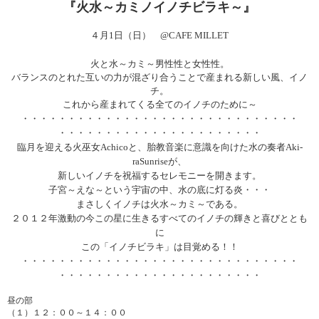
『火水～カミノイノチビラキ～』
４月1日（日） @CAFE MILLET
火と水～カミ～男性性と女性性。
バランスのとれた互いの力が混ざり合うことで産まれる新しい風、
イノ
チ。
これから産まれてくる全てのイノチのために～
・・・・・・・・・・・・・・・・・・・・・・・・・・・・・・
・・・・・・・・・・・・・・・・・・・・・・
臨月を迎える火巫女Achicoと、
胎教音楽に意識を向けた水の奏者Aki-
raSunriseが、
新しいイノチを祝福するセレモニーを開きます。
子宮～えな～という宇宙の中、水の底に灯る炎・・・
まさしくイノチは火水～カミ～である。
２０１２年激動の今この星に生きるすべてのイノチの輝きと喜びと
とも
に
この「イノチビラキ」は目覚める！！
・・・・・・・・・・・・・・・・・・・・・・・・・・・・・・
・・・・・・・・・・・・・・・・・・・・・・
昼の部
（１）１２：００～１４：００