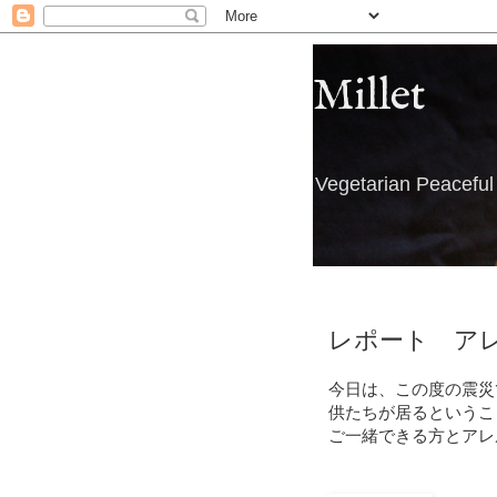
Millet
Vegetarian Peacefu
レポート ア
今日は、この度の震災
供たちが居るというこ
ご一緒できる方とアレ