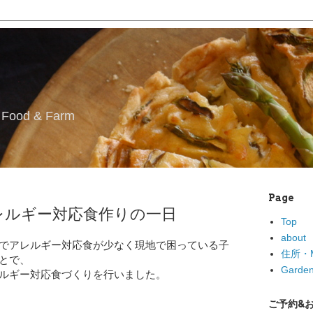
l Food & Farm
Page
レルギー対応食作りの一日
Top
about
でアレルギー対応食が少なく現地で困っている子
住所・M
とで、
Garden
ルギー対応食づくりを行いました。
ご予約&