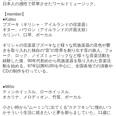
日本人の感性で昇華させたワールドミュージック。
【member】
●Katsu
ブズーキ（ギリシャ・アイルランドの弦楽器）
ギター、バウロン（アイルランドの片面太鼓）
カリンバ、口琴、ボーカル
ギリシャの弦楽器ブズーキなど様々な民族楽器の音色や響
きを取り入れた独自の“音”の世界を創り出す音の旅人。フォ
ーク、ロック、ノイズミュージックなど様々な音楽活動を
経験した後、90年代初めから民族楽器を取り入れた音楽活
動を始める。97年以降KURIを中心に、全国各地での演奏や
CDの制作を行っている。
●Miho
ティンホイッスル、ローホイッスル、
オカリナ、メロディオン、竹笛、ボーカル
小さい時から“ムーミン”に出てくる“スナフキン”に憧れいつ
かそういう生活に就きたいと夢を膨らましていた。11歳に