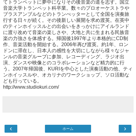
てトランペットに夢中になりその後音楽の道を志す。国立
音楽大学トランペット科卒業。数々のプロオーケストラや
ブラスアンブルなどのトランぺッターとして全国を演奏旅
行する日々が続く。その後新しい展開を求め渡英。在英中
のティンホイッスルとの出会いをきっかけにアイルランド
に渡り改めて音楽の楽しさや、大地と共に生まれる民族音
楽の力強さを体感する。帰国後1997年より本格的にCD制
作、音楽活動を開始する。2006年再び渡英。約1年、ロン
ドンに滞在し、日本人の感性を大切にしながら様々なジャ
ンルの音楽グループに参加、レコーディング、ラジオ出
演、ダンスや映像とのコラボレーションなど精力的に行
う。2007年帰国後、KURIを中心とした演奏活動の他、ティ
ンホイッスルや、オカリナのワークショップ、ソロ活動な
ども行っている。
http://www.studiokuri.com/
‹
›
ホーム