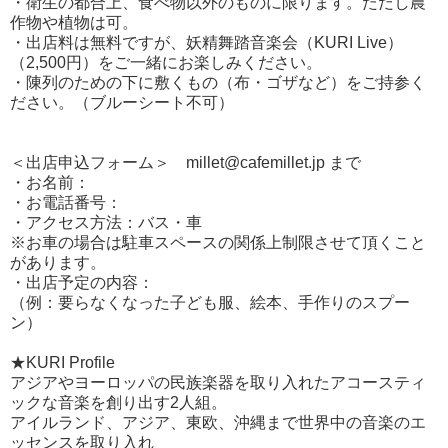
・衛生の都合上、食べ物以外のものに限ります。ただし農
作物や植物は可。
・出店料は無料ですが、妖精舞踏音楽会（KURI Live）
（2,500円）をご一緒にお楽しみください。
・陳列のための下に敷くもの（布・ゴザなど）をご持参く
ださい。（ブルーシート不可）
＜出店申込フォーム＞ millet@cafemillet.jp まで
・お名前：
・お電話番号：
・アクセス方法：バス・車
※お車の場合は駐車スペースの関係上制限させて頂くこと
があります。
・出店予定の内容：
（例：要らなくなった子ども服、絵本、手作りのスプー
ン）
★KURI Profile
アジアやヨーロッパの民族楽器を取り入れたアコースティ
ックな音楽を創り出す2人組。
アイルランド、アジア、東欧、沖縄まで世界中の音楽のエ
ッセンスを取り入れ