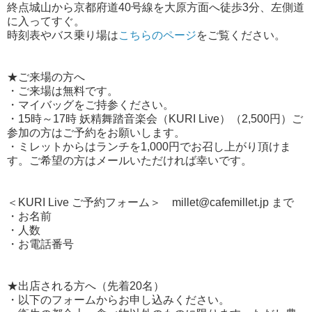
終点城山から京都府道40号線を大原方面へ徒歩3分、左側道
に入ってすぐ。
時刻表やバス乗り場は
こちらのページ
をご覧ください。
★ご来場の方へ
・ご来場は無料です。
・マイバッグをご持参ください。
・15時～17時 妖精舞踏音楽会（KURI Live）（2,500円）ご
参加の方はご予約をお願いします。
・ミレットからはランチを1,000円でお召し上がり頂けま
す。ご希望の方はメールいただければ幸いです。
＜KURI Live ご予約フォーム＞ millet@cafemillet.jp まで
・お名前
・人数
・お電話番号
★出店される方へ（先着20名）
・以下のフォームからお申し込みください。