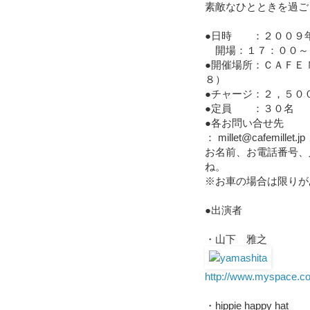
素敵なひとときを過ご
●日時 ：２００９
開場：１７：００～
●開催場所：ＣＡＦＥ
８）
●チャージ：２，５０
●定員 ：３０名
●各お問い合せ先
： millet@cafemillet.
お名前、お電話番号、
ね。
※お車の場合は限りが
●出演者
・山下 雅之
http://www.myspace.c
・hippie happy hat