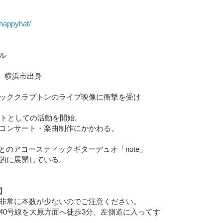
ehappyhat/
ル
れ 横浜市出身
ッククラプトンのライブ映像に衝撃を受け
ストとしての活動を開始。
コンサート・楽曲制作にかかわる。
ftech)とのアコースティックギターデュオ「note」
的に展開している。
】
非常に本数が少ないのでご注意ください。
40号線を大原方面へ徒歩3分、左側道に入ってす