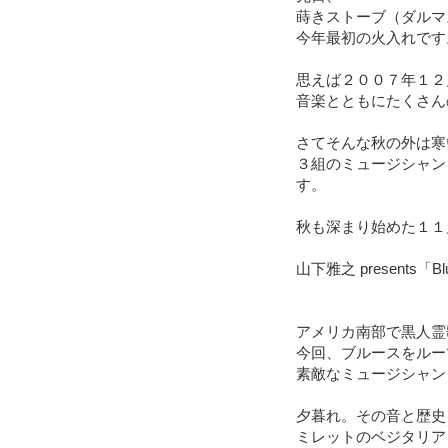
蒔きストーブ（ダルマ
今年最初の火入れです
思えば２００７年１２
音楽とともにたくさん
さてそんな秋の外は寒
３組のミュージシャン
す。
秋も深まり始めた１１
山下雅之 presents「Bl
アメリカ南部で黒人霊
今回、ブルースをルー
素敵なミュージシャン
夕暮れ。その音と歴史
ミレットのベジタリア