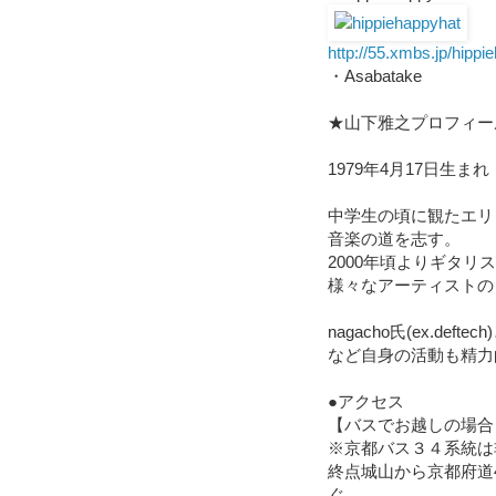
http://55.xmbs.jp/hippi
・Asabatake
★山下雅之プロフィー
1979年4月17日生ま
中学生の頃に観たエリ
音楽の道を志す。
2000年頃よりギタリ
様々なアーティストの
nagacho氏(ex.de
など自身の活動も精力
●アクセス
【バスでお越しの場合
※京都バス３４系統は
終点城山から京都府道
ぐ。