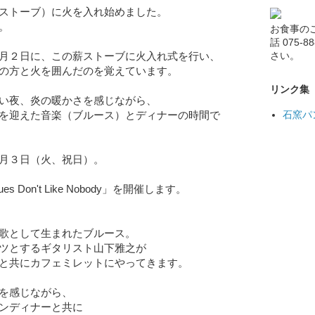
ストーブ）に火を入れ始めました。
。
お食事の
話 075-
さい。
月２日に、この薪ストーブに火入れ式を行い、
の方と火を囲んだのを覚えています。
リンク集
い夜、炎の暖かさを感じながら、
石窯パ
を迎えた音楽（ブルース）とディナーの時間で
月３日（火、祝日）。
ues Don't Like Nobody」を開催します。
歌として生まれたブルース。
ツとするギタリスト山下雅之が
と共にカフェミレットにやってきます。
を感じながら、
ンディナーと共に