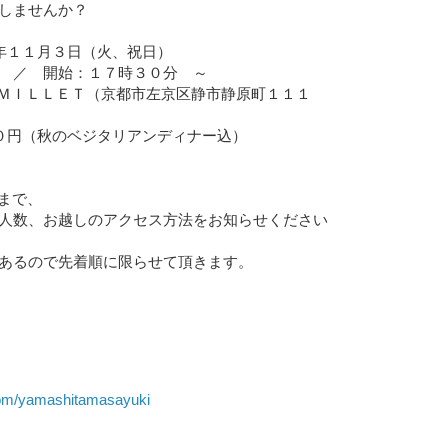
しませんか？
年１１月３日（火、祝日）
 ／ 開始：１７時３０分 ～
 ＭＩＬＬＥＴ（京都市左京区静市静原町１１１
０円（秋のベジタリアンディナー込）
jp まで、
人数、お越しのアクセス方法をお知らせください
あるので先着順に限らせて頂きます。
om/yamashitamasayuki