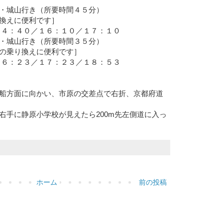
・城山行き（所要時間４５分）
換えに便利です］
１４：４０／１６：１０／１７：１０
・城山行き（所要時間３５分）
の乗り換えに便利です］
１６：２３／１７：２３／１８：５３
船方面に向かい、市原の交差点で右折、京都府道
右手に静原小学校が見えたら200m先左側道に入っ
ホーム
前の投稿