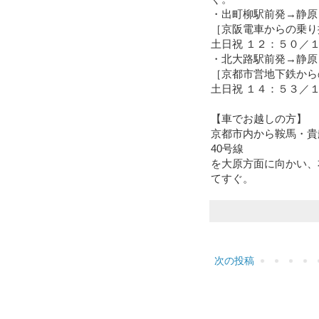
・出町柳駅前発→静原
［京阪電車からの乗り
土日祝 １２：５０／
・北大路駅前発→静原
［京都市営地下鉄から
土日祝 １４：５３／
【車でお越しの方】
京都市内から鞍馬・貴
40号線
を大原方面に向かい、
てすぐ。
次の投稿