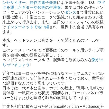
ンセサイザー
、
自作の電子楽器
による電子音楽、 DJ、
マイ
クを通したギターや歌等の生演奏
、果ては自分の作ったソ
フトウェアのプレゼンテーションや
ダンス
まで非常に広い
範囲に渡り、非常にユニークで混沌とした組み合わせが出
来上がって行きます。また、当日のフェスティバルの模様
は
インターネットでも中継
され、世界中の会場で共有され
ます。
本来、ヘッドフォンは音楽を一人で聞くためのツールで
す。
このフェスティバルでは観客はそのツールを用いライブ演
奏を会場の他の観客と共有します。
ヘッドフォンのケーブルで、演奏者も観客もみんな
繋がっ
ちゃいましょう
!
近年ではヨーロッパを中心に様々なアートフェスティバル
の関連企画として開催される事も多くなっており、世界的
な評価もなんとなく高まっています。
日本では、代々木公園や、ホテルの屋上、鴨川の川岸での
開催等、一風変わった状況で開催され、ヨーロッパのプラ
カーとはまたひと味違う独自の展開をしています。
世界各都市に散らばったMusience(Musician + Audience)た