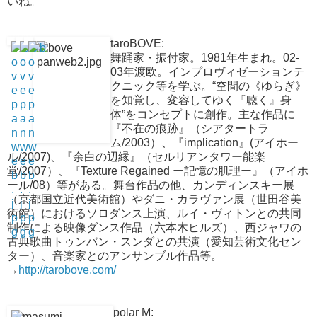
いね。
taroBOVE:
舞踊家・振付家。1981年生まれ。02-
03年渡欧。インプロヴィゼーションテ
クニック等を学ぶ。“空間の《ゆらぎ》
を知覚し、変容してゆく『聴く』身
体”をコンセプトに創作。主な作品に
『不在の痕跡』（シアタートラ
ム/2003）、『implication』(アイホー
ル/2007)、『余白の辺縁』（セルリアンタワー能楽
堂/2007）、『Texture Regained ー記憶の肌理ー』（アイホ
ール/08）等がある。舞台作品の他、カンディンスキー展
（京都国立近代美術館）やダニ・カラヴァン展（世田谷美
術館）におけるソロダンス上演、ルイ・ヴィトンとの共同
制作による映像ダンス作品（六本木ヒルズ）、西ジャワの
古典歌曲トゥンバン・スンダとの共演（愛知芸術文化セン
ター）、音楽家とのアンサンブル作品等。
→
http://tarobove.com/
polar M: