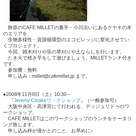
静原のCAFE MILLETの裏手・小川沿いにあるケヤキの木
のエリアを、
生物多様性・資源循環型のエコビレッジに変化させてい
くプロジェクト。
今回、雑木刈りや笹の草刈りや土ならしを行います。
たき火で焼き芋をして遊びましょう。MILLETランチ付き
です。
参加費：無料
申し込み：millet@cafemillet.jp まで。
●2008年11月8日（土）10:30～
『
Jeremy Cloakeワ－クショップ
』（一般参加可）
大阪中央区・高津宮にて行われる、ディジュリドゥのワ
ークショップ。
CAFE MILLETはこのワークショップのランチをケータリ
ング致します。
申し込み枠が僅かとのこと、お早めに♪