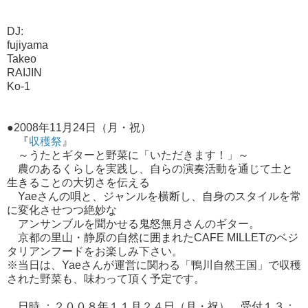
DJ:
fujiyama
Takeo
RAIJIN
Ko-1
●2008年11月24日（月・祝）
『
収穫祭
』
～うたとギターと野菜に「いただきます！」～
農のあるくらしを実践し、自らの演奏活動を通じて土と
生きることの大切さを伝える
Yaeさんの唄と、ジャンルを横断し、自身のスタイルを常
に変化させつつ絶妙な
アンサンブルを聞かせる鬼怒無月さんのギター。
京都の里山・静原の自然に囲まれたCAFE MILLETのベジ
タリアンフードをお楽しみ下さい。
※当日は、Yaeさんが運営に関わる「鴨川自然王国」で収穫
された野菜も、味わって頂く予定です。
日時 ：２００８年１１月２４日（月・祝） 受付１３：