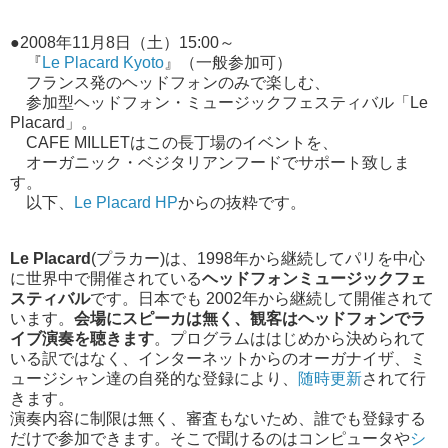
●2008年11月8日（土）15:00～
『
Le Placard Kyoto
』（一般参加可）
フランス発のヘッドフォンのみで楽しむ、
参加型ヘッドフォン・ミュージックフェスティバル「Le
Placard」。
CAFE MILLETはこの長丁場のイベントを、
オーガニック・ベジタリアンフードでサポート致しま
す。
以下、
Le Placard HP
からの抜粋です。
Le Placard
(プラカー)は、1998年から継続してパリを中心
に世界中で開催されている
ヘッドフォンミュージックフェ
スティバル
です。日本でも 2002年から継続して開催されて
います。
会場にスピーカは無く、観客はヘッドフォンでラ
イブ演奏を聴きます
。プログラムははじめから決められて
いる訳ではなく、インターネットからのオーガナイザ、ミ
ュージシャン達の自発的な登録により、
随時更新
されて行
きます。
演奏内容に制限は無く、審査もないため、誰でも登録する
だけで参加できます。そこで聞けるのはコンピュータや
シ