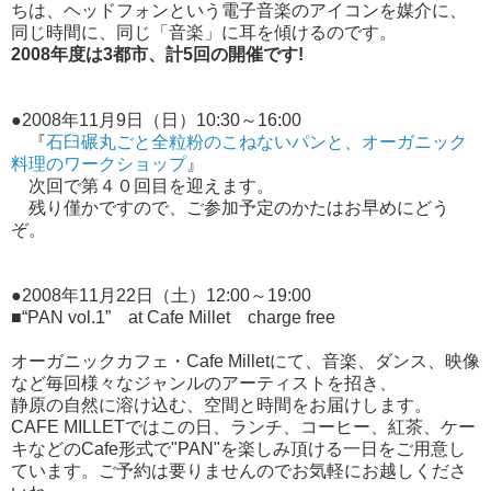
ちは、ヘッドフォンという電子音楽のアイコンを媒介に、
同じ時間に、同じ「音楽」に耳を傾けるのです。
2008年度は3都市、計5回の開催です!
●2008年11月9日（日）10:30～16:00
『
石臼碾丸ごと全粒粉のこねないパンと、オーガニック
料理のワークショップ
』
次回で第４０回目を迎えます。
残り僅かですので、ご参加予定のかたはお早めにどう
ぞ。
●2008年11月22日（土）12:00～19:00
■“PAN vol.1” at Cafe Millet charge free
オーガニックカフェ・Cafe Milletにて、音楽、ダンス、映像
など毎回様々なジャンルのアーティストを招き、
静原の自然に溶け込む、空間と時間をお届けします。
CAFE MILLETではこの日、ランチ、コーヒー、紅茶、ケー
キなどのCafe形式で"PAN"を楽しみ頂ける一日をご用意し
ています。ご予約は要りませんのでお気軽にお越しくださ