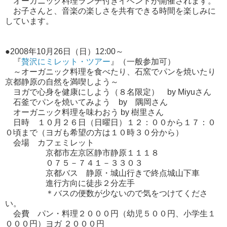
オーガニック料理ランチ付きイベントが開催されます。
お子さんと、音楽の楽しさを共有できる時間を楽しみに
しています。
●2008年10月26日（日）12:00～
『
贅沢にミレット・ツアー
』（一般参加可）
～オーガニック料理を食べたり、石窯でパンを焼いたり
京都静原の自然を満喫しよう～
ヨガで心身を健康にしよう（８名限定） by Miyuさん
石釜でパンを焼いてみよう by 隅岡さん
オーガニック料理を味わおう by 樹里さん
日時 １０月２６日（日曜日）１２：００から１７：０
０頃まで（ヨガも希望の方は１０時３０分から）
会場 カフェミレット
京都市左京区静市静原１１１８
０７５－７４１－３３０３
京都バス 静原・城山行きで終点城山下車
進行方向に徒歩２分左手
＊バスの便数が少ないので気をつけてくださ
い。
会費 パン・料理２０００円（幼児５００円、小学生１
０００円）ヨガ ２０００円