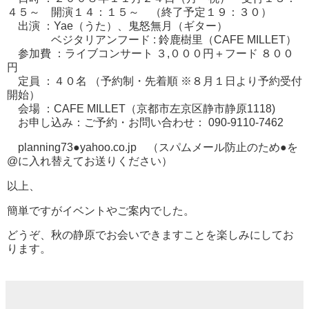
４５～ 開演１４：１５～ （終了予定１９：３０）
出演 ：Yae（うた）、鬼怒無月（ギター）
ベジタリアンフード : 鈴鹿樹里（CAFE MILLET）
参加費 ：ライブコンサート ３,０００円＋フード ８００
円
定員 ：４０名 （予約制・先着順 ※８月１日より予約受付
開始）
会場 ：CAFE MILLET（京都市左京区静市静原1118)
お申し込み：ご予約・お問い合わせ： 090-9110-7462
planning73●yahoo.co.jp （スパムメール防止のため●を
@に入れ替えてお送りください）
以上、
簡単ですがイベントやご案内でした。
どうぞ、秋の静原でお会いできますことを楽しみにしてお
ります。